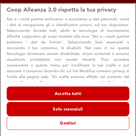
apps
storefront
account_circle
Coop Alleanza 3.0 rispetta la tua privacy
Menu
Seleziona
Accedi
Noi e i nostri
partner archiviamo e accediamo ai dati personali, come
i dati di navigazione gli o identificatori univoci, sul tuo dispositivo.
Selezionando Accetta tutti, abiliti le tecnologie di tracciamento
affinché supportino gli scopi mostrati alla voce "Noi e i nostri partner
trattiamo i dati da fornire". Selezionando Solo essenziali o
revocando il tuo consenso, le disabiliti. Nel caso in cui queste
tecnologie dovessero essere disabilitate, alcuni contenuti e annunci
visualizzati potrebbero non essere rilevanti. Puoi accedere
Robintur si fa digitale: scopri il nuovo sito
nuovamente a questo menu per modificare le tue scelte o per
Un nuovo sito con acquisti online e tanti servizi per i soci
revocare il consenso facendo clic sul link Modifica consensi privacy in
fondo alla pagina web. Tali scelte avranno effetto nel contesto del
Coop: scoprili tutti e prenota il tuo prossimo viaggio
nostro Sito web. Per maggiori informazioni, consulta l'Informativa
sulla privacy.
Accetta tutti
Noi e i nostri partner trattiamo i dati per fornire:
Oltre la spesa
Soci
Tecnologia
Archiviare informazioni su dispositivo e/o accedervi. Dati di
Solo essenziali
geolocalizzazione precisi e identificazione attraverso la scansione del
01 febbraio 2020
dispositivo. Pubblicità e contenuti personalizzati, misurazione delle
Una agenzia di viaggi online, aperta 24 ore su 24, oltre a
prestazioni dei contenuti e degli annunci, ricerche sul pubblico,
Gestisci
sviluppo di servizi.
è arrivato il
quasi 300 agenzie di viaggio sul territorio:
Elenco dei partner (fornitori)
nuovo sito di
Robintur Travel Group
, il gruppo turistico