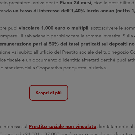
Piano 24 mesi
socio prestatore, arriva per te
, cioè la possibilità d
un tasso di interesse dell’1,40% lordo annuo (netto 
urando
vincolare 1.000 euro o multipli
tore puoi
, sottoscrivere le so
“rompere” il salvadanaio per sbloccare la somma investita. Sulla c
emunerazione pari al 50% dei tassi praticati sui depositi non
esione vai subito all'ufficio del Prestito sociale del tuo negozio C
codice fiscale e un documento d'identità: affrettati perché puoi atti
d stanziato dalla Cooperativa per questa iniziativa.
Scopri di più
Prestito sociale non vincolato
 interessi sul
, limitatamente al
0 euro e da 24.001 a 37.000 euro), senza coinvolgere i libretti 