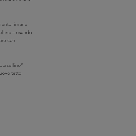
umento rimane
sellino – usando
sare con
“borsellino”
uovo tetto