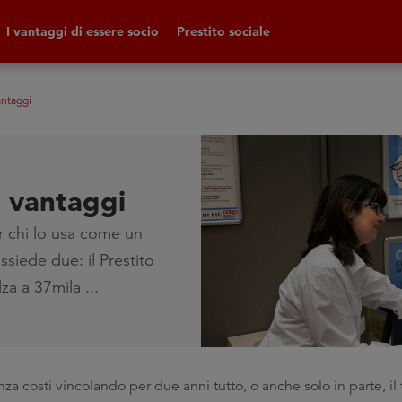
I vantaggi di essere socio
Prestito sociale
antaggi
i vantaggi
er chi lo usa come un
siede due: il Prestito
za a 37mila ...
a costi vincolando per due anni tutto, o anche solo in parte, il