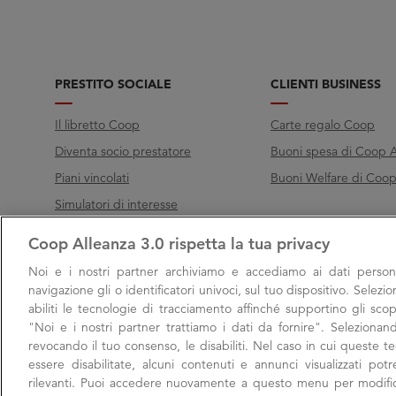
PRESTITO SOCIALE
CLIENTI BUSINESS
Il libretto Coop
Carte regalo Coop
Diventa socio prestatore
Buoni spesa di Coop A
Piani vincolati
Buoni Welfare di Coop 
Simulatori di interesse
Coop Alleanza 3.0 rispetta la tua privacy
Chiama Filo diretto
Noi e i nostri
partner archiviamo e accediamo ai dati persona
Call
800 000 003
navigazione gli o identificatori univoci, sul tuo dispositivo. Selezi
abiliti le tecnologie di tracciamento affinché supportino gli scop
Lunedì → Venerdì, 9:00 → 17:00
"Noi e i nostri partner trattiamo i dati da fornire". Selezionan
Sabato, 9:00 → 13:00
revocando il tuo consenso, le disabiliti. Nel caso in cui queste 
essere disabilitate, alcuni contenuti e annunci visualizzati po
rilevanti. Puoi accedere nuovamente a questo menu per modific