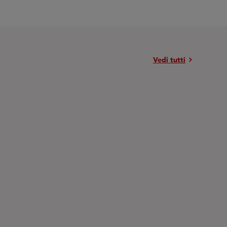
chevron_right
Vedi tutti