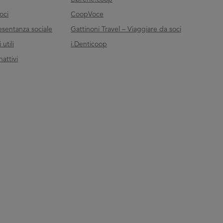
oci
CoopVoce
esentanza sociale
Gattinoni Travel – Viaggiare da soci
utili
i.Denticoop
nattivi