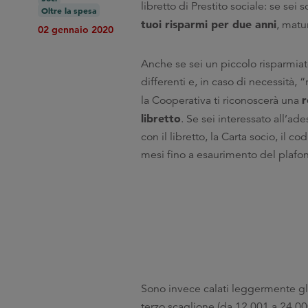
libretto di Prestito sociale: se sei 
Oltre la spesa
tuoi risparmi per due anni
, mat
02 gennaio 2020
Anche se sei un piccolo risparmia
differenti e, in caso di necessità, 
r
la Cooperativa ti riconoscerà una
libretto
. Se sei interessato all’ad
con il libretto, la Carta socio, il 
mesi fino a esaurimento del plafon
Sono invece calati leggermente gli
terzo scaglione (da 12.001 a 24.00