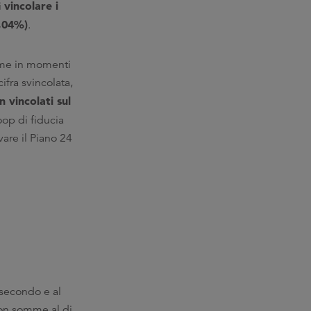
vincolare i
i
1,04%)
.
mme in momenti
ifra svincolata,
 vincolati sul
oop di fiducia
vare il Piano 24
 secondo e al
con somme al di