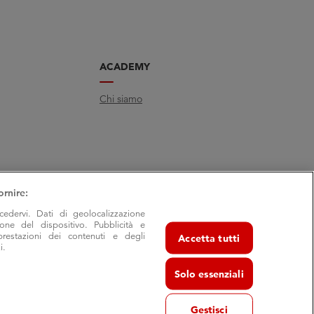
ACADEMY
Chi siamo
ornire:
cedervi. Dati di geolocalizzazione
ione del dispositivo. Pubblicità e
prestazioni dei contenuti e degli
Accetta tutti
i.
Solo essenziali
Gestisci