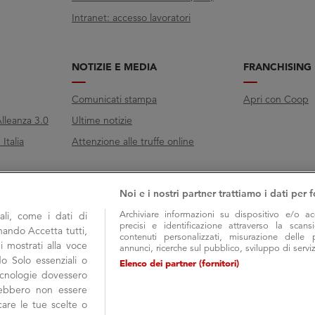
Intranet: accesso lavoratori
NOTIZIE E MEDIA
FRANCHISING
Comunicati stampa
Apri con Coop
lleanza 3.0
Ultime notizie
Italia
Attenzione alle truffe online
Noi e i nostri partner trattiamo i dati per f
Archiviare informazioni su dispositivo e/o ac
li, come i dati di
precisi e identificazione attraverso la scans
onando Accetta tutti,
contenuti personalizzati, misurazione delle 
i mostrati alla voce
annunci, ricerche sul pubblico, sviluppo di serviz
do Solo essenziali o
Elenco dei partner (fornitori)
tecnologie dovessero
trebbero non essere
are le tue scelte o