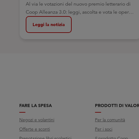
Al via le votazioni del nuovo premio letterario di
Coop Alleanza 3.0: leggi, ascolta e vota le opere
che ti hanno fatto riflettere di più
Leggi la notizia
FARE LA SPESA
PRODOTTI DI VALO
Negozi e volantini
Per la comunità
Offerte e sconti
Per i soci
Prenotazione libri scolastici
Il prodotto Coop