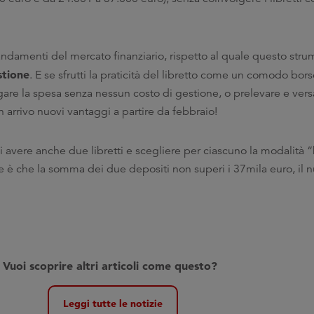
andamenti del mercato finanziario, rispetto al quale questo str
stione
. E se sfrutti la praticità del libretto come un comodo bor
are la spesa senza nessun costo di gestione, o prelevare e ver
 arrivo nuovi vantaggi a partire da febbraio!
uoi avere anche due libretti e scegliere per ciascuno la modalità 
 è che la somma dei due depositi non superi i 37mila euro, il n
V
uoi sco
prire altri articoli come questo?
Leggi tutte le notizie