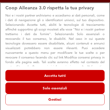
apps
storefront
account_circle
Coop Alleanza 3.0 rispetta la tua privacy
Menu
Seleziona
Accedi
Noi e i nostri
partner archiviamo e accediamo ai dati personali, come
i dati di navigazione gli o identificatori univoci, sul tuo dispositivo.
Selezionando Accetta tutti, abiliti le tecnologie di tracciamento
affinché supportino gli scopi mostrati alla voce "Noi e i nostri partner
trattiamo i dati da fornire". Selezionando Solo essenziali o
revocando il tuo consenso, le disabiliti. Nel caso in cui queste
tecnologie dovessero essere disabilitate, alcuni contenuti e annunci
visualizzati potrebbero non essere rilevanti. Puoi accedere
nuovamente a questo menu per modificare le tue scelte o per
revocare il consenso facendo clic sul link Modifica consensi privacy in
Il futuro è nelle nostre scelte, con
fondo alla pagina web. Tali scelte avranno effetto nel contesto del
nostro Sito web. Per maggiori informazioni, consulta l'Informativa
SapereCoop
sulla privacy.
Accetta tutti
Scelte quotidiane di consumo e di risparmio, per
Noi e i nostri partner trattiamo i dati per fornire:
insegnare ai ragazzi a non farsi "rubare" quel futuro: leggi
Archiviare informazioni su dispositivo e/o accedervi. Dati di
Solo essenziali
il contributo di Leonardo Becchetti su SapereCoop
geolocalizzazione precisi e identificazione attraverso la scansione del
dispositivo. Pubblicità e contenuti personalizzati, misurazione delle
prestazioni dei contenuti e degli annunci, ricerche sul pubblico,
Gestisci
sviluppo di servizi.
Elenco dei partner (fornitori)
Consumo
Formazione
Scuola