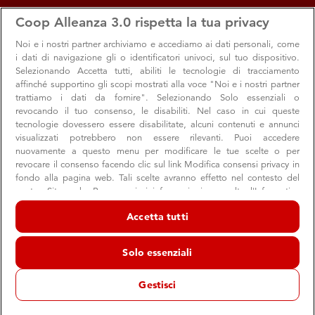
apps
storefront
account_circle
Coop Alleanza 3.0 rispetta la tua privacy
Menu
Seleziona
Accedi
Noi e i nostri
partner archiviamo e accediamo ai dati personali, come
i dati di navigazione gli o identificatori univoci, sul tuo dispositivo.
Selezionando Accetta tutti, abiliti le tecnologie di tracciamento
affinché supportino gli scopi mostrati alla voce "Noi e i nostri partner
trattiamo i dati da fornire". Selezionando Solo essenziali o
revocando il tuo consenso, le disabiliti. Nel caso in cui queste
tecnologie dovessero essere disabilitate, alcuni contenuti e annunci
visualizzati potrebbero non essere rilevanti. Puoi accedere
nuovamente a questo menu per modificare le tue scelte o per
revocare il consenso facendo clic sul link Modifica consensi privacy in
Formare teste ben fatte: un gioco di
fondo alla pagina web. Tali scelte avranno effetto nel contesto del
nostro Sito web. Per maggiori informazioni, consulta l'Informativa
squadra
sulla privacy.
Accetta tutti
Il modello scolastico è in difficoltà rispetto all'evoluzione
Noi e i nostri partner trattiamo i dati per fornire:
della società e alla sua complessità: leggi il contributo di
Archiviare informazioni su dispositivo e/o accedervi. Dati di
Solo essenziali
Giovanni Biondi su SapereCoop
geolocalizzazione precisi e identificazione attraverso la scansione del
dispositivo. Pubblicità e contenuti personalizzati, misurazione delle
prestazioni dei contenuti e degli annunci, ricerche sul pubblico,
Gestisci
sviluppo di servizi.
Elenco dei partner (fornitori)
Consumo
Formazione
Scuola