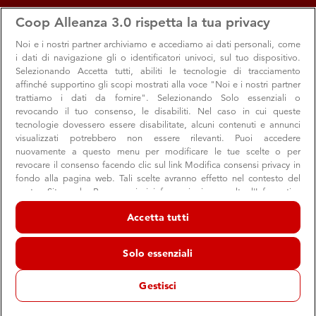
apps
storefront
account_circle
Coop Alleanza 3.0 rispetta la tua privacy
Menu
Seleziona
Accedi
Noi e i nostri
partner archiviamo e accediamo ai dati personali, come
i dati di navigazione gli o identificatori univoci, sul tuo dispositivo.
Selezionando Accetta tutti, abiliti le tecnologie di tracciamento
affinché supportino gli scopi mostrati alla voce "Noi e i nostri partner
trattiamo i dati da fornire". Selezionando Solo essenziali o
revocando il tuo consenso, le disabiliti. Nel caso in cui queste
tecnologie dovessero essere disabilitate, alcuni contenuti e annunci
visualizzati potrebbero non essere rilevanti. Puoi accedere
nuovamente a questo menu per modificare le tue scelte o per
revocare il consenso facendo clic sul link Modifica consensi privacy in
Baby BoFe’: la musica classica per i bambini
fondo alla pagina web. Tali scelte avranno effetto nel contesto del
nostro Sito web. Per maggiori informazioni, consulta l'Informativa
Cinque appuntamenti fra musica sinfonica, pianoforte,
sulla privacy.
balletto, musica antica e opera lirica
Accetta tutti
Noi e i nostri partner trattiamo i dati per fornire:
Archiviare informazioni su dispositivo e/o accedervi. Dati di
Solo essenziali
geolocalizzazione precisi e identificazione attraverso la scansione del
dispositivo. Pubblicità e contenuti personalizzati, misurazione delle
Convenzioni
Soci
prestazioni dei contenuti e degli annunci, ricerche sul pubblico,
Gestisci
sviluppo di servizi.
14 ottobre 2019
Elenco dei partner (fornitori)
Baby BoFe’
cinque nuovi spettacoli
È tornato
con
per