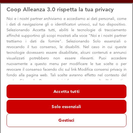
apps
storefront
account_circle
Coop Alleanza 3.0 rispetta la tua privacy
Menu
Seleziona
Accedi
Noi e i nostri
partner archiviamo e accediamo ai dati personali, come
i dati di navigazione gli o identificatori univoci, sul tuo dispositivo.
Selezionando Accetta tutti, abiliti le tecnologie di tracciamento
affinché supportino gli scopi mostrati alla voce "Noi e i nostri partner
trattiamo i dati da fornire". Selezionando Solo essenziali o
revocando il tuo consenso, le disabiliti. Nel caso in cui queste
tecnologie dovessero essere disabilitate, alcuni contenuti e annunci
visualizzati potrebbero non essere rilevanti. Puoi accedere
nuovamente a questo menu per modificare le tue scelte o per
revocare il consenso facendo clic sul link Modifica consensi privacy in
Borse lavoro per le donne
fondo alla pagina web. Tali scelte avranno effetto nel contesto del
nostro Sito web. Per maggiori informazioni, consulta l'Informativa
In occasione dell’8 marzo Coop Alleanza 3.0, come ogni
sulla privacy.
anno, destina fondi per un progetto tutto al femminile: il
Accetta tutti
Noi e i nostri partner trattiamo i dati per fornire:
tema è il lavoro
Archiviare informazioni su dispositivo e/o accedervi. Dati di
Solo essenziali
geolocalizzazione precisi e identificazione attraverso la scansione del
dispositivo. Pubblicità e contenuti personalizzati, misurazione delle
prestazioni dei contenuti e degli annunci, ricerche sul pubblico,
Gestisci
sviluppo di servizi.
Soci
Etica e solidarietà
Valori
Elenco dei partner (fornitori)
01 marzo 2017