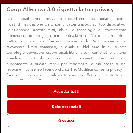
apps
storefront
account_circle
Coop Alleanza 3.0 rispetta la tua privacy
Menu
Seleziona
Accedi
Noi e i nostri
partner archiviamo e accediamo ai dati personali, come
i dati di navigazione gli o identificatori univoci, sul tuo dispositivo.
Selezionando Accetta tutti, abiliti le tecnologie di tracciamento
affinché supportino gli scopi mostrati alla voce "Noi e i nostri partner
trattiamo i dati da fornire". Selezionando Solo essenziali o
revocando il tuo consenso, le disabiliti. Nel caso in cui queste
tecnologie dovessero essere disabilitate, alcuni contenuti e annunci
visualizzati potrebbero non essere rilevanti. Puoi accedere
nuovamente a questo menu per modificare le tue scelte o per
revocare il consenso facendo clic sul link Modifica consensi privacy in
Ex Africa: storie e identità di un’arte
fondo alla pagina web. Tali scelte avranno effetto nel contesto del
nostro Sito web. Per maggiori informazioni, consulta l'Informativa
universale
sulla privacy.
Accetta tutti
A Bologna la più ampia mostra d’arte africana mai
Noi e i nostri partner trattiamo i dati per fornire:
realizzata in Italia
Archiviare informazioni su dispositivo e/o accedervi. Dati di
Solo essenziali
geolocalizzazione precisi e identificazione attraverso la scansione del
dispositivo. Pubblicità e contenuti personalizzati, misurazione delle
prestazioni dei contenuti e degli annunci, ricerche sul pubblico,
Gestisci
sviluppo di servizi.
Convenzioni
Soci
Elenco dei partner (fornitori)
01 aprile 2019