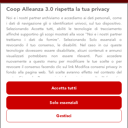
apps
storefront
account_circle
Coop Alleanza 3.0 rispetta la tua privacy
Menu
Seleziona
Accedi
Noi e i nostri
partner archiviamo e accediamo ai dati personali, come
i dati di navigazione gli o identificatori univoci, sul tuo dispositivo.
Selezionando Accetta tutti, abiliti le tecnologie di tracciamento
affinché supportino gli scopi mostrati alla voce "Noi e i nostri partner
trattiamo i dati da fornire". Selezionando Solo essenziali o
revocando il tuo consenso, le disabiliti. Nel caso in cui queste
tecnologie dovessero essere disabilitate, alcuni contenuti e annunci
visualizzati potrebbero non essere rilevanti. Puoi accedere
nuovamente a questo menu per modificare le tue scelte o per
revocare il consenso facendo clic sul link Modifica consensi privacy in
Al Paff! di Pordenone un viaggio a fumetti
fondo alla pagina web. Tali scelte avranno effetto nel contesto del
nostro Sito web. Per maggiori informazioni, consulta l'Informativa
nella storia dell’arte
sulla privacy.
Accetta tutti
La mostra di Gradimir Smudja racconta con ironia i grandi
Noi e i nostri partner trattiamo i dati per fornire:
artisti
Archiviare informazioni su dispositivo e/o accedervi. Dati di
Solo essenziali
geolocalizzazione precisi e identificazione attraverso la scansione del
dispositivo. Pubblicità e contenuti personalizzati, misurazione delle
prestazioni dei contenuti e degli annunci, ricerche sul pubblico,
Gestisci
sviluppo di servizi.
Convenzioni
Soci
Elenco dei partner (fornitori)
26 marzo 2019