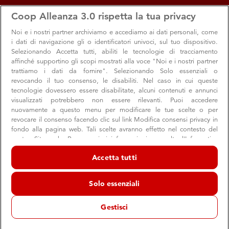
apps
storefront
account_circle
Coop Alleanza 3.0 rispetta la tua privacy
Menu
Seleziona
Accedi
Noi e i nostri
partner archiviamo e accediamo ai dati personali, come
i dati di navigazione gli o identificatori univoci, sul tuo dispositivo.
Selezionando Accetta tutti, abiliti le tecnologie di tracciamento
affinché supportino gli scopi mostrati alla voce "Noi e i nostri partner
trattiamo i dati da fornire". Selezionando Solo essenziali o
revocando il tuo consenso, le disabiliti. Nel caso in cui queste
tecnologie dovessero essere disabilitate, alcuni contenuti e annunci
visualizzati potrebbero non essere rilevanti. Puoi accedere
nuovamente a questo menu per modificare le tue scelte o per
revocare il consenso facendo clic sul link Modifica consensi privacy in
Castello Run: a Castel San Giovanni una
fondo alla pagina web. Tali scelte avranno effetto nel contesto del
nostro Sito web. Per maggiori informazioni, consulta l'Informativa
serata di sport per tutti
sulla privacy.
Accetta tutti
La manifestazione podistica che unisce agonismo,
Noi e i nostri partner trattiamo i dati per fornire:
benessere e partecipazione
Archiviare informazioni su dispositivo e/o accedervi. Dati di
Solo essenziali
geolocalizzazione precisi e identificazione attraverso la scansione del
dispositivo. Pubblicità e contenuti personalizzati, misurazione delle
prestazioni dei contenuti e degli annunci, ricerche sul pubblico,
Gestisci
sviluppo di servizi.
11 luglio 2026
Elenco dei partner (fornitori)
Correre, camminare, stare insieme e vivere il territorio: