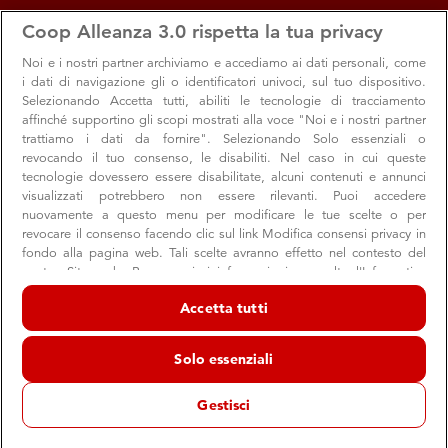
apps
storefront
account_circle
Coop Alleanza 3.0 rispetta la tua privacy
Menu
Seleziona
Accedi
Noi e i nostri
partner archiviamo e accediamo ai dati personali, come
i dati di navigazione gli o identificatori univoci, sul tuo dispositivo.
Selezionando Accetta tutti, abiliti le tecnologie di tracciamento
affinché supportino gli scopi mostrati alla voce "Noi e i nostri partner
trattiamo i dati da fornire". Selezionando Solo essenziali o
revocando il tuo consenso, le disabiliti. Nel caso in cui queste
tecnologie dovessero essere disabilitate, alcuni contenuti e annunci
visualizzati potrebbero non essere rilevanti. Puoi accedere
nuovamente a questo menu per modificare le tue scelte o per
revocare il consenso facendo clic sul link Modifica consensi privacy in
Angoli del gusto a Canalina: il viaggio
fondo alla pagina web. Tali scelte avranno effetto nel contesto del
nostro Sito web. Per maggiori informazioni, consulta l'Informativa
continua
sulla privacy.
Accetta tutti
Proseguono gli incontri con le eccellenze dei nostri
Noi e i nostri partner trattiamo i dati per fornire:
fornitori: a giugno protagonista la Fattoria Monte di Bebbio
Archiviare informazioni su dispositivo e/o accedervi. Dati di
Solo essenziali
geolocalizzazione precisi e identificazione attraverso la scansione del
dispositivo. Pubblicità e contenuti personalizzati, misurazione delle
prestazioni dei contenuti e degli annunci, ricerche sul pubblico,
Gestisci
sviluppo di servizi.
Dal 26 giugno 2026 al 27 giugno 2026
Elenco dei partner (fornitori)
Dopo gli appuntamenti dedicati al Prosciuttificio San