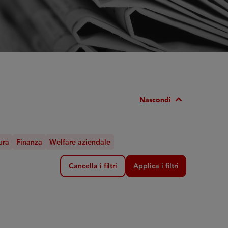
Expand_Less
Nascondi
ura
Finanza
Welfare aziendale
Cancella i filtri
Applica i filtri