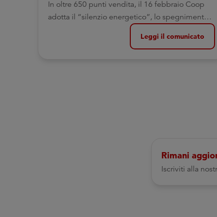
In oltre 650 punti vendita, il 16 febbraio Coop
adotta il “silenzio energetico”, lo spegnimento
simbolico delle luci, e trasmette “Caterpillar” in
Leggi il comunicato
diretta attraverso RadioCoop
Rimani aggio
Iscriviti alla no