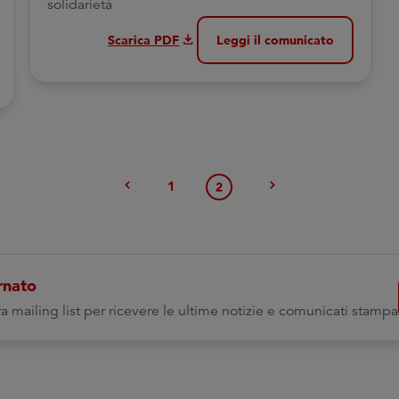
solidarietà
download
Scarica PDF
Leggi il comunicato
chevron_left
chevron_right
1
2
rnato
stra mailing list per ricevere le ultime notizie e comunicati stampa