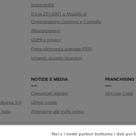
Sostenibilità
D.Lgs.231/2001 e Modello di
Organizzazione Gestione e Controllo
Whistleblowing
GDPR e privacy
Firma elettronica avanzata (FEA)
Intranet: accesso lavoratori
NOTIZIE E MEDIA
FRANCHISING
Comunicati stampa
Apri con Coop
lleanza 3.0
Ultime notizie
Italia
Attenzione alle truffe online
Noi e i nostri partner trattiamo i dati per f