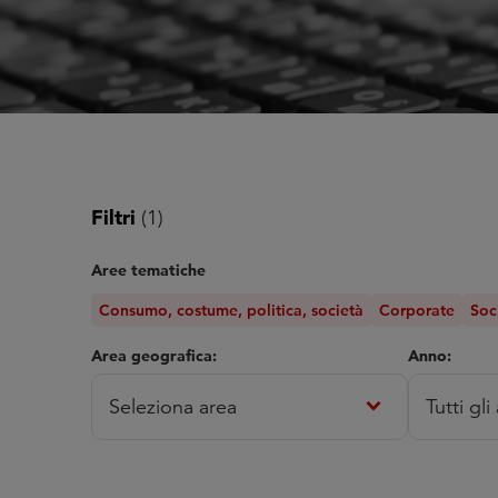
Filtri
(1)
Aree tematiche
Consumo, costume, politica, società
Corporate
Soc
Area geografica:
Anno:
expand_more
Seleziona area
Tutti gli