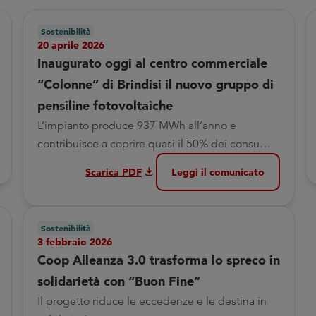
Sostenibilità
20 aprile 2026
Inaugurato oggi al centro commerciale
“Colonne” di Brindisi il nuovo gruppo di
pensiline fotovoltaiche
L’impianto produce 937 MWh all’anno e
contribuisce a coprire quasi il 50% dei consumi
energetici dell'ipercoop
download
Scarica PDF
Leggi il comunicato
Sostenibilità
3 febbraio 2026
Coop Alleanza 3.0 trasforma lo spreco in
solidarietà con “Buon Fine”
Il progetto riduce le eccedenze e le destina in