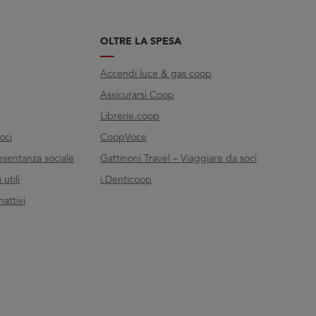
OLTRE LA SPESA
Accendi luce & gas coop
Assicurarsi Coop
Librerie.coop
oci
CoopVoce
esentanza sociale
Gattinoni Travel – Viaggiare da soci
utili
i.Denticoop
nattivi