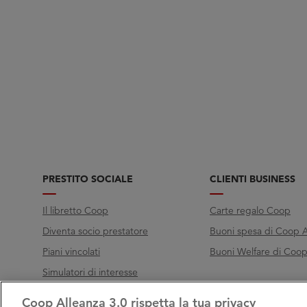
PRESTITO SOCIALE
CLIENTI BUSINESS
Il libretto Coop
Carte regalo Coop
Diventa socio prestatore
Buoni spesa di Coop A
Piani vincolati
Buoni Welfare di Coop 
Simulatori di interesse
Coop Alleanza 3.0 rispetta la tua privacy