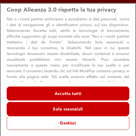
apps
storefront
account_circle
Coop Alleanza 3.0 rispetta la tua privacy
Menu
Seleziona
Accedi
Noi e i nostri
partner archiviamo e accediamo ai dati personali, come
i dati di navigazione gli o identificatori univoci, sul tuo dispositivo.
Grandi marche
Search
Cerca
Selezionando Accetta tutti, abiliti le tecnologie di tracciamento
Valido dal 30 luglio al 12 agosto 2026
affinché supportino gli scopi mostrati alla voce "Noi e i nostri partner
Ipercoop Ariosto
trattiamo i dati da fornire". Selezionando Solo essenziali o
revocando il tuo consenso, le disabiliti. Nel caso in cui queste
Naviga
Sfoglia
Cambia Volantino
tecnologie dovessero essere disabilitate, alcuni contenuti e annunci
visualizzati potrebbero non essere rilevanti. Puoi accedere
nuovamente a questo menu per modificare le tue scelte o per
revocare il consenso facendo clic sul link Modifica consensi privacy in
Tutti i prodotti
Dispensa
Bevande
fondo alla pagina web. Tali scelte avranno effetto nel contesto del
nostro Sito web. Per maggiori informazioni, consulta l'Informativa
sulla privacy.
Grandi marche
/ Tutti i prodotti
/ undefined
Accetta tutti
Noi e i nostri partner trattiamo i dati per fornire:
Archiviare informazioni su dispositivo e/o accedervi. Dati di
0
prodotti disponibili
Solo essenziali
geolocalizzazione precisi e identificazione attraverso la scansione del
Leggi le
Condizioni di vendita
dispositivo. Pubblicità e contenuti personalizzati, misurazione delle
prestazioni dei contenuti e degli annunci, ricerche sul pubblico,
Gestisci
sviluppo di servizi.
Elenco dei partner (fornitori)