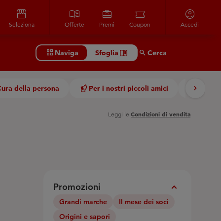
storefront
menu_book
redeem
confirmation_number
account_circle
Seleziona
Offerte
Premi
Coupon
Accedi
grid_view
menu_book
Search
Naviga
Sfoglia
Cerca
chevron_right
Cura della persona
Per i nostri piccoli amici
Igiene 
Condizioni di vendita
Leggi le
Promozioni
Expand_More
Grandi marche
Il mese dei soci
Origini e sapori