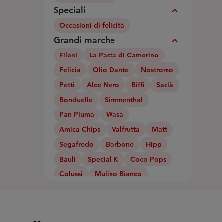
Speciali
Expand_More
Occasioni di felicità
Grandi marche
Expand_More
Fileni
La Pasta di Camerino
Felicia
Olio Dante
Nostromo
Petti
Alce Nero
Biffi
Saclà
Bonduelle
Simmenthal
Pan Piuma
Wasa
Amica Chips
Valfrutta
Matt
Segafredo
Borbone
Hipp
Bauli
Special K
Coco Pops
Colussi
Mulino Bianco
Danone
Yomo
Granarolo
le Naturelle
Garofalo
Auricchio
Santa Lucia Galbani