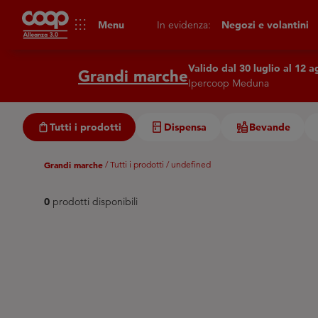
apps
Menu
In evidenza:
Negozi e volantini
Valido dal 30 luglio al 12 
Grandi marche
Ipercoop Meduna
Tutti i prodotti
Dispensa
Bevande
Grandi marche
/ Tutti i prodotti
/ undefined
0
prodotti disponibili