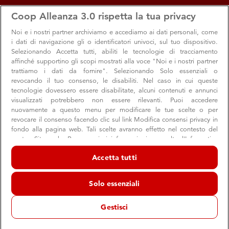
apps
storefront
account_circle
Coop Alleanza 3.0 rispetta la tua privacy
Menu
Seleziona
Accedi
Noi e i nostri
partner archiviamo e accediamo ai dati personali, come
i dati di navigazione gli o identificatori univoci, sul tuo dispositivo.
Offerte per te
Search
Cerca
Selezionando Accetta tutti, abiliti le tecnologie di tracciamento
Valido dal 6 al 19 agosto 2026
affinché supportino gli scopi mostrati alla voce "Noi e i nostri partner
Santarcangelo - Via F.lli Cervi
trattiamo i dati da fornire". Selezionando Solo essenziali o
revocando il tuo consenso, le disabiliti. Nel caso in cui queste
Naviga
Sfoglia
Cambia Volantino
tecnologie dovessero essere disabilitate, alcuni contenuti e annunci
visualizzati potrebbero non essere rilevanti. Puoi accedere
nuovamente a questo menu per modificare le tue scelte o per
revocare il consenso facendo clic sul link Modifica consensi privacy in
Tutti i prodotti
Dispensa
Bevande
fondo alla pagina web. Tali scelte avranno effetto nel contesto del
nostro Sito web. Per maggiori informazioni, consulta l'Informativa
sulla privacy.
Offerte per te
/ Tutti i prodotti
/ undefined
Accetta tutti
Noi e i nostri partner trattiamo i dati per fornire:
Archiviare informazioni su dispositivo e/o accedervi. Dati di
0
prodotti disponibili
Solo essenziali
geolocalizzazione precisi e identificazione attraverso la scansione del
Leggi le
Condizioni di vendita
dispositivo. Pubblicità e contenuti personalizzati, misurazione delle
prestazioni dei contenuti e degli annunci, ricerche sul pubblico,
Gestisci
sviluppo di servizi.
Elenco dei partner (fornitori)