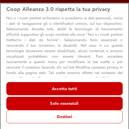
apps
storefront
account_circle
Coop Alleanza 3.0 rispetta la tua privacy
Menu
Seleziona
Accedi
Noi e i nostri
partner archiviamo e accediamo ai dati personali, come
i dati di navigazione gli o identificatori univoci, sul tuo dispositivo.
Offerte per te
Search
Cerca
Selezionando Accetta tutti, abiliti le tecnologie di tracciamento
Valido dal 6 al 19 agosto 2026
affinché supportino gli scopi mostrati alla voce "Noi e i nostri partner
Lavezzola
trattiamo i dati da fornire". Selezionando Solo essenziali o
revocando il tuo consenso, le disabiliti. Nel caso in cui queste
Naviga
Sfoglia
Cambia Volantino
tecnologie dovessero essere disabilitate, alcuni contenuti e annunci
visualizzati potrebbero non essere rilevanti. Puoi accedere
nuovamente a questo menu per modificare le tue scelte o per
revocare il consenso facendo clic sul link Modifica consensi privacy in
Tutti i prodotti
Dispensa
Bevande
fondo alla pagina web. Tali scelte avranno effetto nel contesto del
nostro Sito web. Per maggiori informazioni, consulta l'Informativa
sulla privacy.
Offerte per te
/ Tutti i prodotti
/ undefined
Accetta tutti
Noi e i nostri partner trattiamo i dati per fornire:
Archiviare informazioni su dispositivo e/o accedervi. Dati di
0
prodotti disponibili
Solo essenziali
geolocalizzazione precisi e identificazione attraverso la scansione del
Leggi le
Condizioni di vendita
dispositivo. Pubblicità e contenuti personalizzati, misurazione delle
prestazioni dei contenuti e degli annunci, ricerche sul pubblico,
Gestisci
sviluppo di servizi.
Elenco dei partner (fornitori)