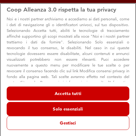
apps
storefront
account_circle
Coop Alleanza 3.0 rispetta la tua privacy
Menu
Seleziona
Accedi
Noi e i nostri
partner archiviamo e accediamo ai dati personali, come
i dati di navigazione gli o identificatori univoci, sul tuo dispositivo.
Search
Cerca
Selezionando Accetta tutti, abiliti le tecnologie di tracciamento
Ipercoop Centro Leonardo
affinché supportino gli scopi mostrati alla voce "Noi e i nostri partner
trattiamo i dati da fornire". Selezionando Solo essenziali o
Cambia Volantino
revocando il tuo consenso, le disabiliti. Nel caso in cui queste
tecnologie dovessero essere disabilitate, alcuni contenuti e annunci
visualizzati potrebbero non essere rilevanti. Puoi accedere
nuovamente a questo menu per modificare le tue scelte o per
revocare il consenso facendo clic sul link Modifica consensi privacy in
fondo alla pagina web. Tali scelte avranno effetto nel contesto del
nostro Sito web. Per maggiori informazioni, consulta l'Informativa
sulla privacy.
Accetta tutti
Noi e i nostri partner trattiamo i dati per fornire:
Archiviare informazioni su dispositivo e/o accedervi. Dati di
Solo essenziali
geolocalizzazione precisi e identificazione attraverso la scansione del
dispositivo. Pubblicità e contenuti personalizzati, misurazione delle
prestazioni dei contenuti e degli annunci, ricerche sul pubblico,
Gestisci
sviluppo di servizi.
Elenco dei partner (fornitori)