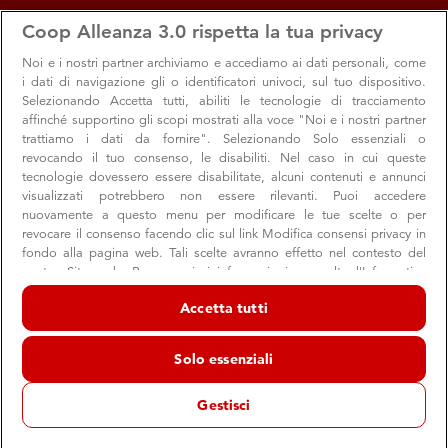
apps
storefront
account_circle
Coop Alleanza 3.0 rispetta la tua privacy
Menu
Seleziona
Accedi
Noi e i nostri
partner archiviamo e accediamo ai dati personali, come
i dati di navigazione gli o identificatori univoci, sul tuo dispositivo.
Offerte e sconti dal negozio
Selezionando Accetta tutti, abiliti le tecnologie di tracciamento
affinché supportino gli scopi mostrati alla voce "Noi e i nostri partner
Cormons
trattiamo i dati da fornire". Selezionando Solo essenziali o
revocando il tuo consenso, le disabiliti. Nel caso in cui queste
Supermercato Coop
tecnologie dovessero essere disabilitate, alcuni contenuti e annunci
Cormons
visualizzati potrebbero non essere rilevanti. Puoi accedere
nuovamente a questo menu per modificare le tue scelte o per
revocare il consenso facendo clic sul link Modifica consensi privacy in
fondo alla pagina web. Tali scelte avranno effetto nel contesto del
Promozioni
nostro Sito web. Per maggiori informazioni, consulta l'Informativa
sulla privacy.
Accetta tutti
Noi e i nostri partner trattiamo i dati per fornire:
Archiviare informazioni su dispositivo e/o accedervi. Dati di
Solo essenziali
geolocalizzazione precisi e identificazione attraverso la scansione del
dispositivo. Pubblicità e contenuti personalizzati, misurazione delle
prestazioni dei contenuti e degli annunci, ricerche sul pubblico,
Gestisci
sviluppo di servizi.
Elenco dei partner (fornitori)