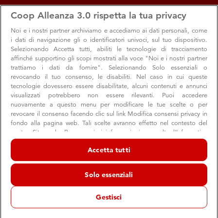
apps
storefront
account_circle
Coop Alleanza 3.0 rispetta la tua privacy
Menu
Seleziona
Accedi
Noi e i nostri
partner archiviamo e accediamo ai dati personali, come
i dati di navigazione gli o identificatori univoci, sul tuo dispositivo.
Selezionando Accetta tutti, abiliti le tecnologie di tracciamento
affinché supportino gli scopi mostrati alla voce "Noi e i nostri partner
trattiamo i dati da fornire". Selezionando Solo essenziali o
revocando il tuo consenso, le disabiliti. Nel caso in cui queste
tecnologie dovessero essere disabilitate, alcuni contenuti e annunci
visualizzati potrebbero non essere rilevanti. Puoi accedere
L'imperfezione democratica: il contributo
nuovamente a questo menu per modificare le tue scelte o per
per SapereCoop
revocare il consenso facendo clic sul link Modifica consensi privacy in
fondo alla pagina web. Tali scelte avranno effetto nel contesto del
Il potenziale dell’Intelligenza Artificiale per la
nostro Sito web. Per maggiori informazioni, consulta l'Informativa
personalizzazione dei percorsi educativi: leggi il contributo
sulla privacy.
Accetta tutti
di Maria Ranieri
Noi e i nostri partner trattiamo i dati per fornire:
Archiviare informazioni su dispositivo e/o accedervi. Dati di
Solo essenziali
geolocalizzazione precisi e identificazione attraverso la scansione del
dispositivo. Pubblicità e contenuti personalizzati, misurazione delle
SapereCoop
Scuola
prestazioni dei contenuti e degli annunci, ricerche sul pubblico,
Gestisci
sviluppo di servizi.
18 settembre 2023
Elenco dei partner (fornitori)
SapereCoop è un progetto culturale che Coop mette a