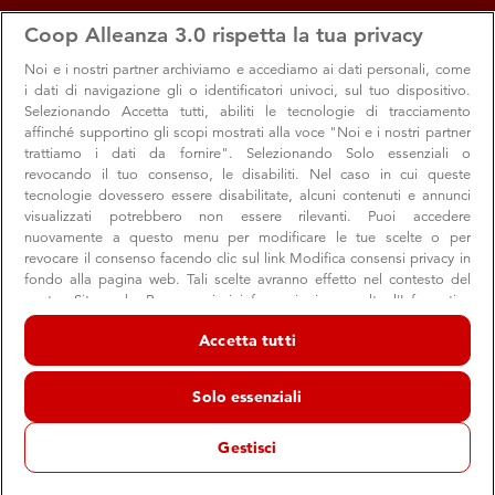
apps
storefront
account_circle
Coop Alleanza 3.0 rispetta la tua privacy
Menu
Seleziona
Accedi
Noi e i nostri
partner archiviamo e accediamo ai dati personali, come
i dati di navigazione gli o identificatori univoci, sul tuo dispositivo.
Grandi marche
Search
Cerca
Selezionando Accetta tutti, abiliti le tecnologie di tracciamento
Valido dal 30 luglio al 12 agosto 2026
affinché supportino gli scopi mostrati alla voce "Noi e i nostri partner
Extracoop Grandemilia
trattiamo i dati da fornire". Selezionando Solo essenziali o
revocando il tuo consenso, le disabiliti. Nel caso in cui queste
Naviga
Sfoglia
Cambia Volantino
tecnologie dovessero essere disabilitate, alcuni contenuti e annunci
visualizzati potrebbero non essere rilevanti. Puoi accedere
nuovamente a questo menu per modificare le tue scelte o per
revocare il consenso facendo clic sul link Modifica consensi privacy in
Tutti i prodotti
Dispensa
Bevande
fondo alla pagina web. Tali scelte avranno effetto nel contesto del
nostro Sito web. Per maggiori informazioni, consulta l'Informativa
sulla privacy.
Grandi marche
/ Tutti i prodotti
/ undefined
Accetta tutti
Noi e i nostri partner trattiamo i dati per fornire:
Archiviare informazioni su dispositivo e/o accedervi. Dati di
0
prodotti disponibili
Solo essenziali
geolocalizzazione precisi e identificazione attraverso la scansione del
Leggi le
Condizioni di vendita
dispositivo. Pubblicità e contenuti personalizzati, misurazione delle
prestazioni dei contenuti e degli annunci, ricerche sul pubblico,
Gestisci
sviluppo di servizi.
Elenco dei partner (fornitori)