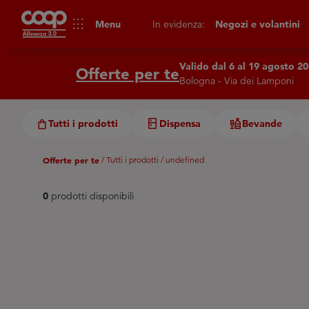
apps
Menu
In evidenza:
Negozi e volantini
Valido dal 6 al 19 agosto 2
Offerte per te
Bologna - Via dei Lamponi
Tutti i prodotti
Dispensa
Bevande
Offerte per te
/ Tutti i prodotti
/ undefined
0
prodotti disponibili