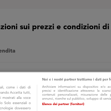
zioni sui prezzi e condizioni di
endita
i prezzi
Noi e i nostri partner trattiamo i dati per f
Archiviare informazioni su dispositivo e/o ac
li, come i dati di
precisi e identificazione attraverso la scans
onando Accetta tutti,
contenuti personalizzati, misurazione delle 
i mostrati alla voce
annunci, ricerche sul pubblico, sviluppo di serviz
do Solo essenziali o
Elenco dei partner (fornitori)
tecnologie dovessero