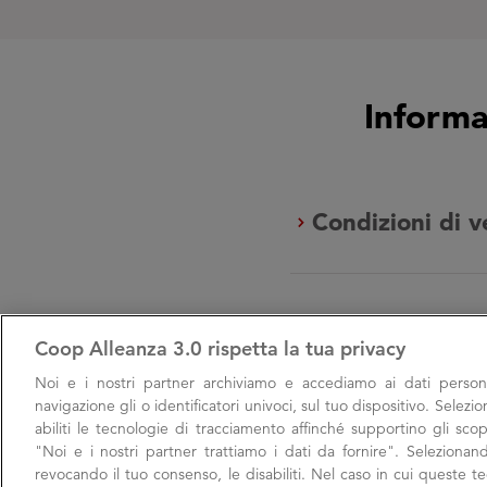
Informa
Condizioni di v
chevron_right
Informazioni su
chevron_right
Coop Alleanza 3.0 rispetta la tua privacy
Noi e i nostri
partner archiviamo e accediamo ai dati persona
navigazione gli o identificatori univoci, sul tuo dispositivo. Selezi
abiliti le tecnologie di tracciamento affinché supportino gli scop
"Noi e i nostri partner trattiamo i dati da fornire". Selezionan
revocando il tuo consenso, le disabiliti. Nel caso in cui queste 