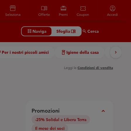
storefront
menu_book
redeem
confirmation_number
account_circle
Seleziona
Offerte
Premi
Coupon
Accedi
grid_view
menu_book
Search
Naviga
Sfoglia
Cerca
chevron_right
Per i nostri piccoli amici
Igiene della casa
Casa
Condizioni di vendita
Leggi le
Promozioni
Expand_More
-25% Solidal e Libera Terra
Il mese dei soci