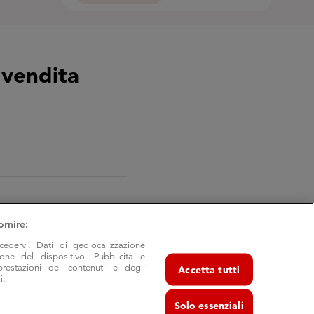
 vendita
ornire:
cedervi. Dati di geolocalizzazione
ione del dispositivo. Pubblicità e
prestazioni dei contenuti e degli
Accetta tutti
i.
Solo essenziali