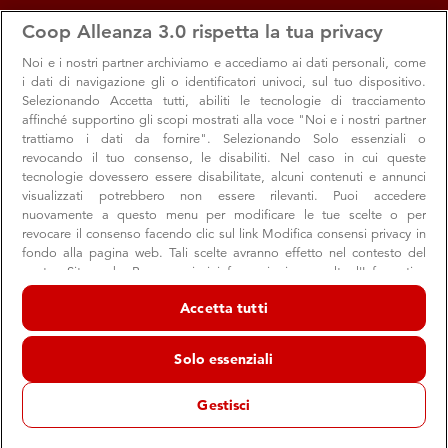
apps
storefront
account_circle
Coop Alleanza 3.0 rispetta la tua privacy
Menu
Seleziona
Accedi
Noi e i nostri
partner archiviamo e accediamo ai dati personali, come
i dati di navigazione gli o identificatori univoci, sul tuo dispositivo.
Search
Cerca
Selezionando Accetta tutti, abiliti le tecnologie di tracciamento
Ipercoop Copparo
affinché supportino gli scopi mostrati alla voce "Noi e i nostri partner
trattiamo i dati da fornire". Selezionando Solo essenziali o
Cambia Volantino
revocando il tuo consenso, le disabiliti. Nel caso in cui queste
tecnologie dovessero essere disabilitate, alcuni contenuti e annunci
visualizzati potrebbero non essere rilevanti. Puoi accedere
nuovamente a questo menu per modificare le tue scelte o per
revocare il consenso facendo clic sul link Modifica consensi privacy in
fondo alla pagina web. Tali scelte avranno effetto nel contesto del
nostro Sito web. Per maggiori informazioni, consulta l'Informativa
sulla privacy.
Accetta tutti
Noi e i nostri partner trattiamo i dati per fornire:
Archiviare informazioni su dispositivo e/o accedervi. Dati di
Solo essenziali
geolocalizzazione precisi e identificazione attraverso la scansione del
dispositivo. Pubblicità e contenuti personalizzati, misurazione delle
prestazioni dei contenuti e degli annunci, ricerche sul pubblico,
Gestisci
sviluppo di servizi.
Elenco dei partner (fornitori)