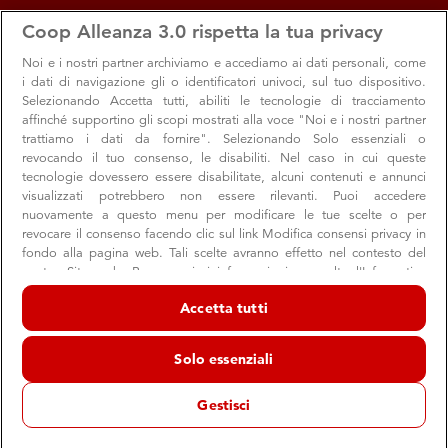
apps
storefront
account_circle
Coop Alleanza 3.0 rispetta la tua privacy
Menu
Seleziona
Accedi
Noi e i nostri
partner archiviamo e accediamo ai dati personali, come
i dati di navigazione gli o identificatori univoci, sul tuo dispositivo.
Search
Cerca
Selezionando Accetta tutti, abiliti le tecnologie di tracciamento
Gorizia Mercato
affinché supportino gli scopi mostrati alla voce "Noi e i nostri partner
trattiamo i dati da fornire". Selezionando Solo essenziali o
Cambia Volantino
revocando il tuo consenso, le disabiliti. Nel caso in cui queste
tecnologie dovessero essere disabilitate, alcuni contenuti e annunci
visualizzati potrebbero non essere rilevanti. Puoi accedere
nuovamente a questo menu per modificare le tue scelte o per
revocare il consenso facendo clic sul link Modifica consensi privacy in
fondo alla pagina web. Tali scelte avranno effetto nel contesto del
nostro Sito web. Per maggiori informazioni, consulta l'Informativa
sulla privacy.
Accetta tutti
Noi e i nostri partner trattiamo i dati per fornire:
Archiviare informazioni su dispositivo e/o accedervi. Dati di
Solo essenziali
geolocalizzazione precisi e identificazione attraverso la scansione del
dispositivo. Pubblicità e contenuti personalizzati, misurazione delle
prestazioni dei contenuti e degli annunci, ricerche sul pubblico,
Gestisci
sviluppo di servizi.
Elenco dei partner (fornitori)