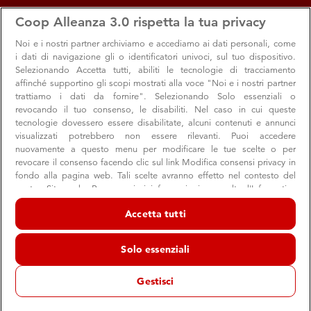
apps
storefront
account_circle
Coop Alleanza 3.0 rispetta la tua privacy
Menu
Seleziona
Accedi
Noi e i nostri
partner archiviamo e accediamo ai dati personali, come
i dati di navigazione gli o identificatori univoci, sul tuo dispositivo.
Search
Cerca
Selezionando Accetta tutti, abiliti le tecnologie di tracciamento
Bologna - Strada Maggiore
affinché supportino gli scopi mostrati alla voce "Noi e i nostri partner
trattiamo i dati da fornire". Selezionando Solo essenziali o
Cambia Volantino
revocando il tuo consenso, le disabiliti. Nel caso in cui queste
tecnologie dovessero essere disabilitate, alcuni contenuti e annunci
visualizzati potrebbero non essere rilevanti. Puoi accedere
nuovamente a questo menu per modificare le tue scelte o per
revocare il consenso facendo clic sul link Modifica consensi privacy in
fondo alla pagina web. Tali scelte avranno effetto nel contesto del
nostro Sito web. Per maggiori informazioni, consulta l'Informativa
sulla privacy.
Accetta tutti
Noi e i nostri partner trattiamo i dati per fornire:
Archiviare informazioni su dispositivo e/o accedervi. Dati di
Solo essenziali
geolocalizzazione precisi e identificazione attraverso la scansione del
dispositivo. Pubblicità e contenuti personalizzati, misurazione delle
prestazioni dei contenuti e degli annunci, ricerche sul pubblico,
Gestisci
sviluppo di servizi.
Elenco dei partner (fornitori)