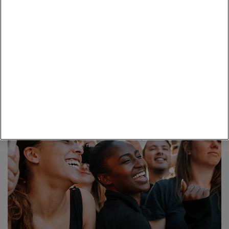
contribuire a un impegno
Essere soci Coop significa
condiviso
: sostenere progetti e iniziative sociali, culturali e
ambientali che la Cooperativa promuove ogni giorno sul
territorio. Un valore che nasce dalla cooperazione e si
benefici concreti per la comunità
traduce in
.
Scopri di più