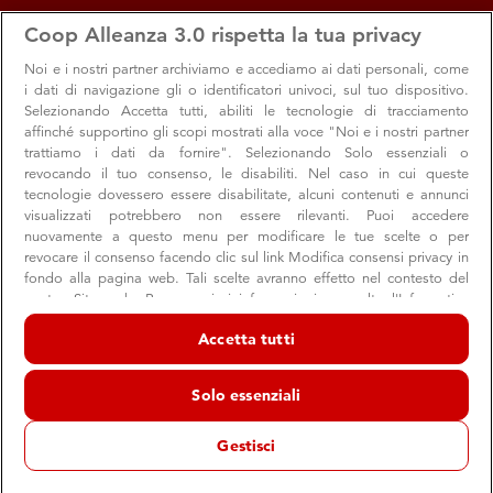
apps
storefront
account_circle
Coop Alleanza 3.0 rispetta la tua privacy
Menu
Seleziona
Accedi
Noi e i nostri
partner archiviamo e accediamo ai dati personali, come
i dati di navigazione gli o identificatori univoci, sul tuo dispositivo.
Selezionando Accetta tutti, abiliti le tecnologie di tracciamento
affinché supportino gli scopi mostrati alla voce "Noi e i nostri partner
trattiamo i dati da fornire". Selezionando Solo essenziali o
revocando il tuo consenso, le disabiliti. Nel caso in cui queste
Gender Bender Festival
tecnologie dovessero essere disabilitate, alcuni contenuti e annunci
visualizzati potrebbero non essere rilevanti. Puoi accedere
Bologna, dal 30 ottobre all'8 novembre 2025
nuovamente a questo menu per modificare le tue scelte o per
revocare il consenso facendo clic sul link Modifica consensi privacy in
Nuove rappresentazioni del corpo, delle identità di
fondo alla pagina web. Tali scelte avranno effetto nel contesto del
genere e di orientamento sessuale
nostro Sito web. Per maggiori informazioni, consulta l'Informativa
sulla privacy.
Accetta tutti
Noi e i nostri partner trattiamo i dati per fornire:
Archiviare informazioni su dispositivo e/o accedervi. Dati di
Solo essenziali
geolocalizzazione precisi e identificazione attraverso la scansione del
dispositivo. Pubblicità e contenuti personalizzati, misurazione delle
prestazioni dei contenuti e degli annunci, ricerche sul pubblico,
Gestisci
sviluppo di servizi.
Elenco dei partner (fornitori)