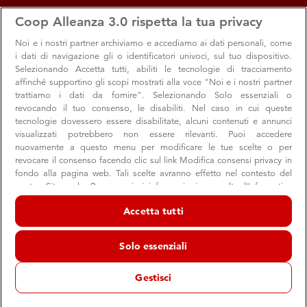
apps
storefront
account_circle
Coop Alleanza 3.0 rispetta la tua privacy
Menu
Seleziona
Accedi
Noi e i nostri
partner archiviamo e accediamo ai dati personali, come
i dati di navigazione gli o identificatori univoci, sul tuo dispositivo.
Selezionando Accetta tutti, abiliti le tecnologie di tracciamento
affinché supportino gli scopi mostrati alla voce "Noi e i nostri partner
trattiamo i dati da fornire". Selezionando Solo essenziali o
revocando il tuo consenso, le disabiliti. Nel caso in cui queste
Coop for words
tecnologie dovessero essere disabilitate, alcuni contenuti e annunci
visualizzati potrebbero non essere rilevanti. Puoi accedere
Dal 2 maggio al 30 giugno 2019
nuovamente a questo menu per modificare le tue scelte o per
revocare il consenso facendo clic sul link Modifica consensi privacy in
Il premio letterario per giovani talenti
fondo alla pagina web. Tali scelte avranno effetto nel contesto del
nostro Sito web. Per maggiori informazioni, consulta l'Informativa
sulla privacy.
Accetta tutti
Noi e i nostri partner trattiamo i dati per fornire:
Archiviare informazioni su dispositivo e/o accedervi. Dati di
Solo essenziali
geolocalizzazione precisi e identificazione attraverso la scansione del
dispositivo. Pubblicità e contenuti personalizzati, misurazione delle
prestazioni dei contenuti e degli annunci, ricerche sul pubblico,
Gestisci
sviluppo di servizi.
Elenco dei partner (fornitori)