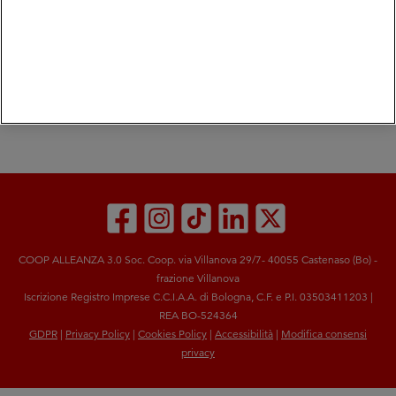
COOP ALLEANZA 3.0 Soc. Coop. via Villanova 29/7- 40055 Castenaso (Bo) -
frazione Villanova
Iscrizione Registro Imprese C.C.I.A.A. di Bologna, C.F. e P.I. 03503411203 |
REA BO-524364
GDPR
|
Privacy Policy
|
Cookies Policy
|
Accessibilità
|
Modifica consensi
privacy