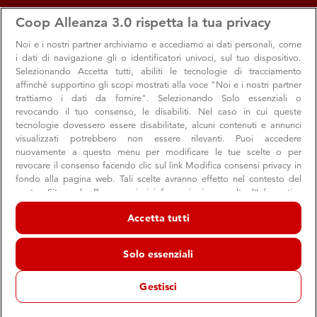
apps
storefront
account_circle
Coop Alleanza 3.0 rispetta la tua privacy
Menu
Seleziona
Accedi
Noi e i nostri
partner archiviamo e accediamo ai dati personali, come
i dati di navigazione gli o identificatori univoci, sul tuo dispositivo.
Selezionando Accetta tutti, abiliti le tecnologie di tracciamento
affinché supportino gli scopi mostrati alla voce "Noi e i nostri partner
chevron_left
pause
chevron_right
trattiamo i dati da fornire". Selezionando Solo essenziali o
revocando il tuo consenso, le disabiliti. Nel caso in cui queste
tecnologie dovessero essere disabilitate, alcuni contenuti e annunci
visualizzati potrebbero non essere rilevanti. Puoi accedere
nuovamente a questo menu per modificare le tue scelte o per
revocare il consenso facendo clic sul link Modifica consensi privacy in
fondo alla pagina web. Tali scelte avranno effetto nel contesto del
nostro Sito web. Per maggiori informazioni, consulta l'Informativa
sulla privacy.
Accetta tutti
Noi e i nostri partner trattiamo i dati per fornire:
Archiviare informazioni su dispositivo e/o accedervi. Dati di
Solo essenziali
geolocalizzazione precisi e identificazione attraverso la scansione del
dispositivo. Pubblicità e contenuti personalizzati, misurazione delle
prestazioni dei contenuti e degli annunci, ricerche sul pubblico,
Gestisci
sviluppo di servizi.
Elenco dei partner (fornitori)