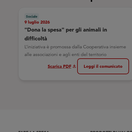
Sociale
9 luglio 2026
"Dona la spesa" per gli animali in
difficoltà
L’iniziativa è promossa dalla Cooperativa insieme
alle associazioni e agli enti del territorio
download
Scarica PDF
Leggi il comunicato