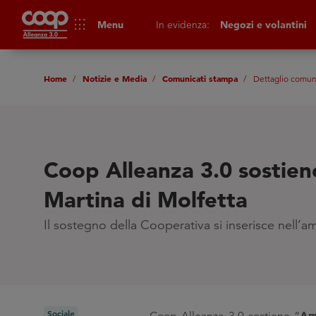
apps
Menu
In evidenza:
Negozi e volantini
Home
Notizie e Media
Comunicati stampa
Dettaglio comun
Coop Alleanza 3.0 sostien
Martina di Molfetta
Il sostegno della Cooperativa si inserisce nell’am
Sociale
Am