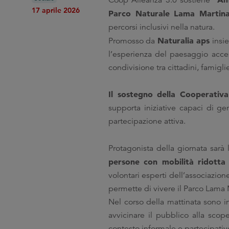
Coop Alleanza 3.0 sostiene “
17 aprile 2026
Parco Naturale Lama Martina
percorsi inclusivi nella natura.
Naturalia aps
Promosso da
insie
l’esperienza del paesaggio acces
condivisione tra cittadini, famiglie
Il sostegno della Cooperativa 
supporta iniziative capaci di gen
partecipazione attiva.
Protagonista della giornata sarà
persone con mobilità ridotta d
volontari esperti dell’associazion
permette di vivere il Parco Lama 
Nel corso della mattinata sono i
avvicinare il pubblico alla scope
contesto informale e partecipativ