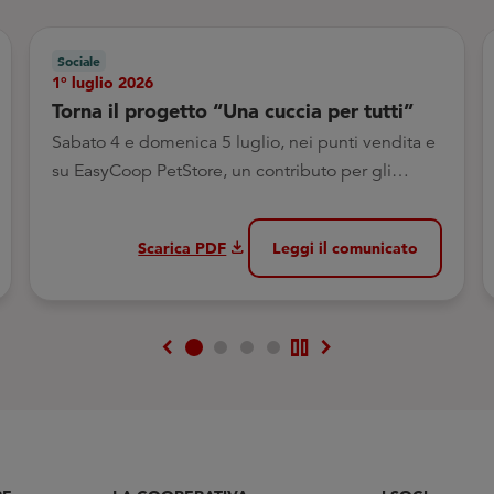
Sociale
1° luglio 2026
Torna il progetto “Una cuccia per tutti”
Sabato 4 e domenica 5 luglio, nei punti vendita e
su EasyCoop PetStore, un contributo per gli
animali abbandonati e in difficoltà
download
Scarica PDF
Leggi il comunicato
chevron_left
pause
chevron_right