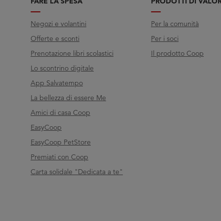
FARE LA SPESA
PRODOTTI DI VALO
Negozi e volantini
Per la comunità
Offerte e sconti
Per i soci
Prenotazione libri scolastici
Il prodotto Coop
Lo scontrino digitale
App Salvatempo
La bellezza di essere Me
Amici di casa Coop
EasyCoop
EasyCoop PetStore
Premiati con Coop
Carta solidale "Dedicata a te"