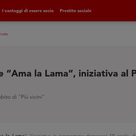
I vantaggi di essere socio
Prestito sociale
icato
e “Ama la Lama”, iniziativa al
bito di "Più vicini"
a la Lama