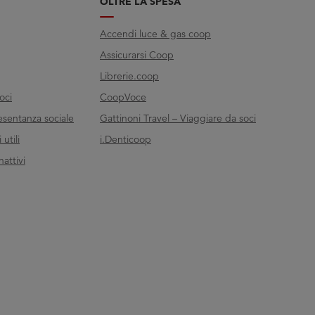
OLTRE LA SPESA
Accendi luce & gas coop
Assicurarsi Coop
Librerie.coop
oci
CoopVoce
esentanza sociale
Gattinoni Travel – Viaggiare da soci
utili
i.Denticoop
nattivi