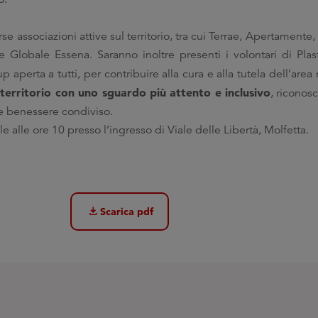
rse associazioni attive sul territorio, tra cui Terrae, Apertament
Globale Essena. Saranno inoltre presenti i volontari di Plast
p aperta a tutti, per contribuire alla cura e alla tutela dell’area 
l territorio con uno sguardo più attento e inclusivo
, riconos
 e benessere condiviso.
lle ore 10 presso l’ingresso di Viale delle Libertà, Molfetta.
download
Scarica pdf