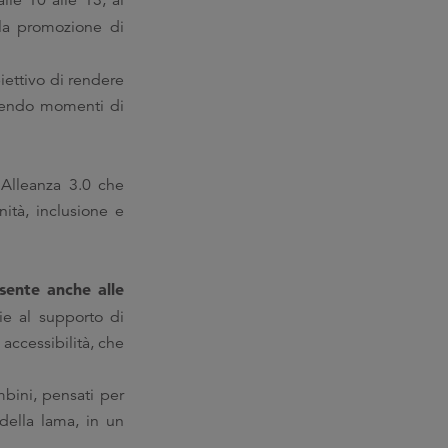
lle 10 alle 13, al
alla promozione di
iettivo di rendere
vorendo momenti di
 Alleanza 3.0 che
nità, inclusione e
sente anche alle
zie al supporto di
accessibilità, che
mbini, pensati per
 della lama, in un