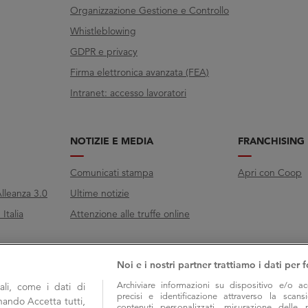
Organizzazione Gestione e Controllo
Whistleblowing
GDPR e privacy
Firma elettronica avanzata (FEA)
Intranet: accesso lavoratori
NOTIZIE E MEDIA
FRANCHISING
Comunicati stampa
Apri con Coop
lleanza 3.0
Ultime notizie
Italia
Attenzione alle truffe online
Noi e i nostri partner trattiamo i dati per f
Archiviare informazioni su dispositivo e/o ac
li, come i dati di
precisi e identificazione attraverso la scans
onando Accetta tutti,
contenuti personalizzati, misurazione delle 