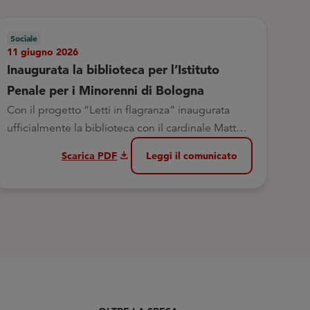
Sociale
Soc
11 giugno 2026
8 g
Inaugurata la biblioteca per l’Istituto
Il 
Penale per i Minorenni di Bologna
nel
Con il progetto “Letti in flagranza” inaugurata
La 
ufficialmente la biblioteca con il cardinale Matteo
Ita
Zuppi
download
Scarica PDF
Leggi il comunicato