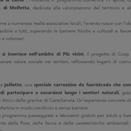
”, l’iniziativa in programma domenica 19 aprile, da
 di Molfetta
, dedicata alla valorizzazione del territorio e 
me a numerose realtà associative locali, l’evento nasce con l’ob
sibile a tutti, superando le barriere fisiche e culturali e fa
 e volontari.
si inserisce nell’ambito di Più vicini
, il progetto di Coop
erare valore sociale nei territori, rafforzando legami di comu
joëlette
speciale carrozzina da fuoristrada che con
 la
, una
i partecipare a escursioni lungo i sentieri naturali
, gra
e Amici delle gravine di Castellaneta. Un’esperienza concreta di 
Martina in modo condiviso e senza barriere.
n programma passeggiate e laboratori gratuiti per adulti e ba
rta della flora, della fauna e delle caratteristiche ambientali
o.