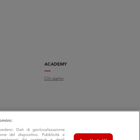
ACADEMY
Chi siamo
ornire:
cedervi. Dati di geolocalizzazione
ione del dispositivo. Pubblicità e
prestazioni dei contenuti e degli