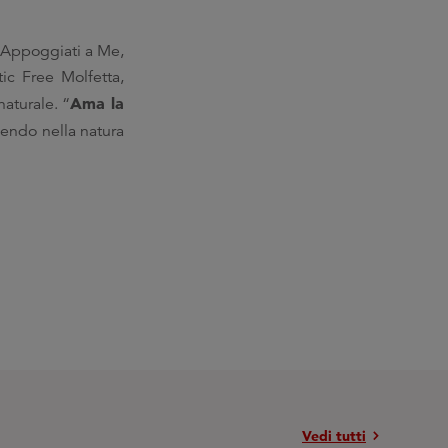
e, Appoggiati a Me,
ic Free Molfetta,
Ama la
naturale. “
cendo nella natura
chevron_right
Vedi tutti