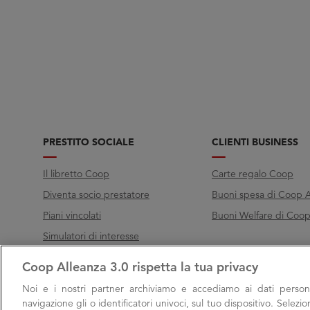
PRESTITO SOCIALE
CLIENTI BUSINESS
Il libretto Coop
Carte regalo Coop
Diventa socio prestatore
Buoni spesa di Coop A
Piani vincolati
Buoni Welfare di Coop 
Simulatori di interesse
Coop Alleanza 3.0 rispetta la tua privacy
Chiama Filo diretto
Noi e i nostri
partner archiviamo e accediamo ai dati persona
Call
800 000 003
navigazione gli o identificatori univoci, sul tuo dispositivo. Selezi